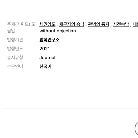
주제(키워드) 도
채권양도
,
채무자의 승낙
,
관념의 통지
,
사전승낙
,
대
움말
without objection
발행기관
법학연구소
발행년도
2021
총서유형
Journal
본문언어
한국어