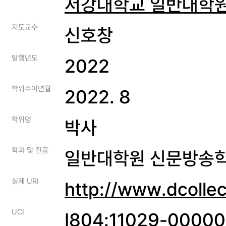
서강대학교 일반대학
지도교수
신호창
발행년도
2022
학위수여년월
2022. 8
학위명
박사
학과 및 전공
일반대학원 신문방송
실제 URI
http://www.dcolle
UCI
I804:11029-0000