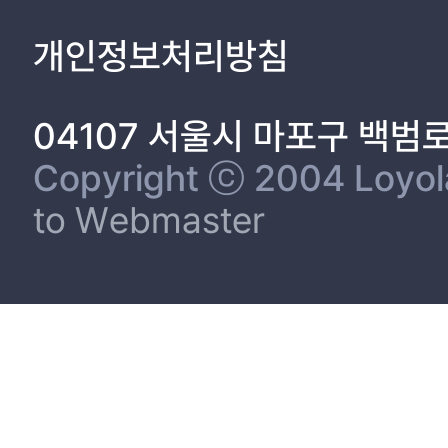
실가스 감축 목표 및 탄소중립에 관한 정책 홍보와 해외 대상 기후기술 공
have been pointed out as the limit of a qualitative study, triang
대상과 그 대상이 포함되어 있는 공익이 강조되고 성과를 확산시키기 위해서는 쌍방향적인 커뮤니케이션의 극대화가
and experts verified the results and produced implications for conclusions via triangulation. The results of this Study are as follows. Firstly, th
개인정보처리방침
으로 문제 해결이 가능하다. 따라서 기후기술 공공외교는 선택이 아닌 필수
can be used as a means of international cooperation in science 
을 어떻게 활용하여 이해관계자별 공공외교의 전략과 정책을 제안하였다. 
contribute to the international community. When the target publ
case of developing countries, they predicted that technology c
04107 서울시 마포구 백범
be produced. Secondly, each stakeholder recognized that climate change is caused by rapid industrialization. In particular, the experts from industry and governments expressed that it is necessary to
suggest specific way of taking climate action and to maximize po
Copyright ⓒ 2004 Loyola 
sectors pointed out that policy exposure should be made in consideration of an 
to Webmaster
experts mostly agreed that climate technology policy is crucial
to devise a practical and detailed plan to invest and finance bu
institutional reform by governments. The group of government 
the international community. Fourthly, at a public perception stag
support accordingly. To be specific, regarding the target of an
on technology and commercialization of such technology in develo
an advanced economy and to raise the public awareness at home
putting an emphasis on national policy support. Fifthly, at a public action stage, they said that it is necessary to connect climate technology, finance, and the market in an effective manner, and to come up
with a strategy and plans to encourage the participation and a
that it is crucial to develop cases on contributors’ activities i