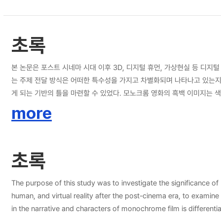
초록
본 논문은 포스트 시네마 시대 이후 3D, 디지털 휴먼, 가상현실 등 디지
는 주제 전달 방식은 어떠한 특수성을 가지고 차별화되며 나타나고 있는지 연구하고자 한다. 디지털 후반 보정 기술과 만난 현대 모노크롬 영화는 심미적 효과를 자아내며, 오늘날 컬러의 
게 되는 기반의 틀을 마련할 수 있었다. 모노크롬 영화의 흑백 이미지는
본 논문에서는 모노크롬 영화 미학의 틀이 구축되지 않은 상황에서 분석 프레임워크를 제시하고 이를 적용하여 분석하고자 한다. 본 논문
more
의 특징은 무엇인가? 둘째, 유럽 모노크롬 역사 영화의 서사적 특징은 어
릭터는 어떤 의미로서 작용하고 있는지, 또한 그 속에서 모노크롬 색이 
한 방식으로 영화에서 의미를 생성하고 있는지 즉, 색이 가진 이중적 의미로서 시각화 효과를 포함한다. 본 논문에서 연구대상은 예술적 가치와 위상에 비해 국내에서 잘 다
초록
는 역사적, 종교적 맥락에 대한 접근을 시도하고 예술성을 앞세운 유럽 
보 수집을 통해 국제적 명성과 예술적 지위를 함께 받은 작품을 선별하였다.
<하얀 리본>(The White Ribbon, 2009), 바츨라프 마르호울(Vaclav
The purpose of this study was to investigate the significance o
본 연구의 연구대상 영화로 선정하였으며, 대표적인 현대 유럽 모노크롬 역사 영화 작품 분
human, and virtual reality after the post-cinema era, to exami
상 영화가 가지고 있는 특징을 살펴보기 위한 방법론으로 다음과 같은 순
in the narrative and characters of monochrome film is differentiated. he modern monochrome films, aided by digital post-production correction technology, have contributed to the foun