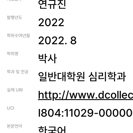
연규진
발행년도
2022
학위수여년월
2022. 8
학위명
박사
학과 및 전공
일반대학원 심리학과
실제 URI
http://www.dcolle
UCI
I804:11029-0000
본문언어
한국어