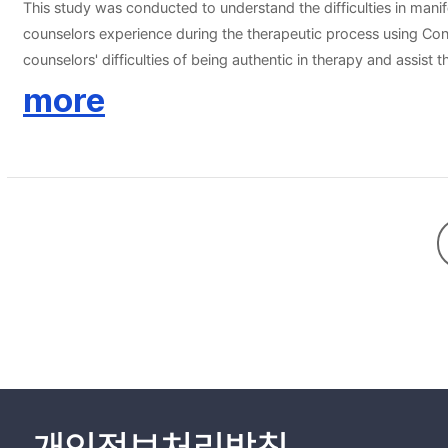
This study was conducted to understand the difficulties in manifestation of authenticity, the casual factors of the difficulties, and coping with difficulties in manifestation of authenticity which novice
counselors experience during the therapeutic process using Co
counselors' difficulties of being authentic in therapy and assi
counselors selected based on the survey response. As a result
more
characteristic of authenticity recognized by the novice counselor',
'coping with difficulties in manifestation of authenticity'. In the
manifestation of authenticity ', and 'personal coping' and 'seeki
supervisors. As a result of data analysis, 3 domains, 6 sub-dom
counselors' difficulties in manifestation of authenticity recognized by supervisor', and 'supervision on the difficulties in manifestation of authenticity '. In six sub-domains, 'the concept and characteristic of
authenticity recognized by the supervisor', 'supervisor as exper
'client factors' were emerged from 'causal factors of difficulties
manifestation of authenticity', 'conditions for promoting authenticity in
Studies 1 and 2, the implication of finding and limitations of th
개인정보처리방침