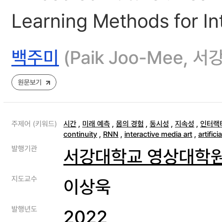
Learning Methods for In
백주미
(Paik Joo-Mee,
원문보기
주제어 (키워드)
시간
,
미래 예측
,
몸의 경험
,
동시성
,
지속성
,
인터랙
continuity
,
RNN
,
interactive media art
,
artific
발행기관
서강대학교 영상대학
지도교수
이상욱
발행년도
2022