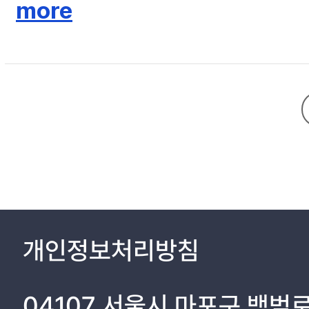
와 세계를 이해하는 데에 새로운 시각을 제시할 수 있을 것이다. 과거-
by an experience of the future. However, the interactive media a
more
한 분야에도 넓게 활용될 수 있을 것으로 기대한다.
current and past images. The purpose of this study is to study ad
past time into the future. To this end, we researched artificial 
sequence architecture consisting of two RNN modules was used. In
Simultaneity means that the audience feels their own time and t
and experimented with methods to maintain the simultaneity and 
the work. In order to predict the possible future of the audience
created a Gallery Action dataset. In order to have continuity an
repeated learning process. Finally, three interactive art works 
work <I as time that has become a body> expresses the tendenc
work <Stochastic Present> and the third work <Stochastic World>
to experience themselves how our present creates a variety of po
through the relationship with the body. This study extended the au
technology. This enables artistic expression and experiences of
개인정보처리방침
experiences and interactions, the future prediction model propos
04107 서울시 마포구 백범