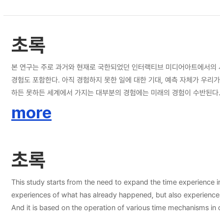
초록
본 연구는 주로 과거와 현재로 국한되었던 인터랙티브 미디어아트에서의 시
경험도 포함한다. 아직 경험하지 못한 일에 대한 기대, 예측 자체가 우리
하든 못하든 세계에서 가지는 대부분의 경험에는 미래의 경험이 수반된다.
이다. 본 연구의 목적은 실시간으로 미래를 예측할 수 있는 진보된 기술
more
인공신경망 기술을 연구하고 이를 활용한 인터랙티브 미디어아트를 제안하였다. 시
였다. 실시간 인터랙티브 미디어아트에서 관객이 자신의 시간과 작품 속 
위한 알고리즘 설계까지 전반적인 과정에서 시간 경험의 동시성과 지속성을
초록
예상하여 800여 개의 포즈 시퀀스로 된 Gallery Action 데이터셋을
seq2seq 모델을 사용하여 관객의 실시간 가능 미래를 예측하는 세 점
현재 시간의 지향성을 모티브로 하여 항상 변화하려는 주체의 지향성을 표현하였다
This study starts from the need to expand the time experience in 
삼는다. 우리의 현재가 다양한 가능 미래를 만들어 내는 모습을 직접 경험
experiences of what has already happened, but also experiences
구는 인공지능 기술의 예술적 활용을 통해 현재와 과거의 시간에 제한되었
And it is based on the operation of various time mechanisms in 