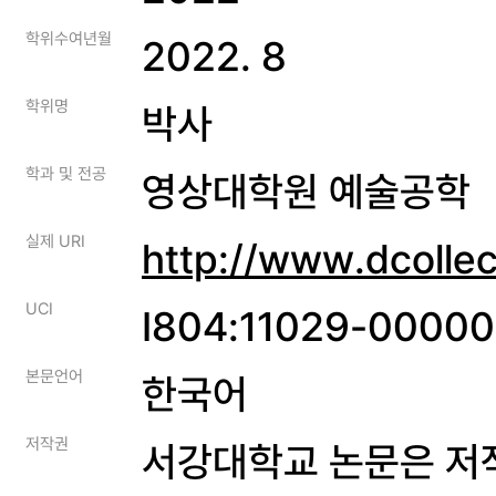
학위수여년월
2022. 8
학위명
박사
학과 및 전공
영상대학원 예술공학
실제 URI
http://www.dcolle
UCI
I804:11029-0000
본문언어
한국어
저작권
서강대학교 논문은 저