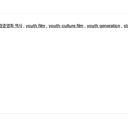
‧청춘영화 역사
,
youth film
,
youth-culture film
,
youth generation
,
st