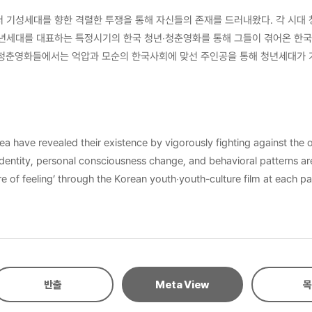
 기성세대를 향한 격렬한 투쟁을 통해 자신들의 존재를 드러내왔다. 각 시대 
들에서는 억압과 모순의 한국사회에 맞선 주인공을 통해 청년세대가 가진 ‘계층상승 욕구
서사의 논리로 욕망이 단순화된 ‘관습적인 청년’을 소재로 다룬다. 대신 청소년세
 청년들이 등장
에서도 ‘즐거움’, ‘재미’, ‘만족감’의 감정구조가 보인다. 그리고
느끼게 해주는 자신의 ‘취향’이 반영된 ‘애착도구’가 있다. 과거 여러 상황 속에서 등장하였던 당대의 청년‧청춘영
 have revealed their existence by vigorously fighting against the ol
별 비교가 아니라, 유기성을 가진 존재들로 바라보면서, 쉽게 눈으로 드러나지
 personal consciousness change, and behavioral patterns are reflected in Kor
ling’ through the Korean youth‧youth-culture film at each particular era, r
ng the military regime, youth‧youth-culture films showed ‘political’ 
‘desire for hierarchies’, ‘resistance’, ‘breakout’, ‘frustration’, ‘anger’, and ‘revelati
with the ‘customary youth’, whose desire was simplified based on th
ristics such as ‘freedom’, ‘de-standardization’, ‘individuality’, and ‘
반출
Meta View
목
s ‘lonesome’, ‘powerlessness’, ‘compliance’, and ‘depression’. The ‘structure of feeling’ of ‘fun
nherent in the younger generation in the 2010’s. And they have ‘Affect