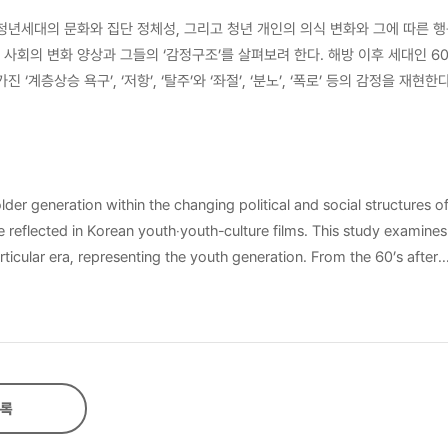
청년세대의 문화와 집단 정체성, 그리고 청년 개인의 의식 변화와 그에 따른 
’, ‘저항’, ‘탈주’와 ‘좌절’, ‘분노’, ‘폭로’ 등의 감정을 재현한다. 민
대의 신세대문화를 다룬 영화에서 ‘자유로움’, ‘탈규격화’, ‘개성’, ‘자기
화 속에서 나타나는
der generation within the changing political and social structures of
 않지만 우리가 경험하고 있는 감정구조의 변화를 한국 청년‧청춘영화를 통해 
ean youth‧youth-culture films. This study examines the
epresenting the youth generation. From the 60’s after
aspects. And through the film‘s main characters facing the society of
on’. In the 90’s, when the transition from the
e epic logic of the melodrama. However, in the film dealing with t
self-assertion’ were found simultaneously with the ‘disruptive', ‘devia
록
’, ‘joy’, and ‘satisfaction’
ion object’ that reflect the individual's ‘taste,’ which gives younger