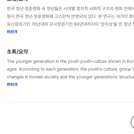
한국 청년‧청춘영화 속 청년들은 시대별 정치적‧사회적 구조의 변화 안에서
등이 한국 청년‧청춘영화에 고스란히 반영되어 있다. 본 연구는 과거의 청년세대를 대표하는 특정시기의 한국 청년‧청춘영화를 통해 그들이 겪어온 한국 사회의 변화 양상과 그들의 ‘감정구조’를 살펴보려 한다. 해방 이후 세대인 60년대부터
유신정권기인 70년대와 군사정권기인 80년대까지의 ‘정치성’을 띤 청년‧청춘영화
권으로의 전환을 맞이한 90년대에는 대부분의 청년‧청춘영화가 멜로드라마적 
more
긍정적인 특성과 동시에 ‘파격’, ‘일탈’ 등의 부정적인 특성이 동시에 발견된다. 기성세대가 헤게모니를 완전히 장악하게 된 2000년대 청년‧청춘영화에서는 한마디로 정의내리기 어려운 ‘모호함’과 ‘신비로움’의 이미지를 가진
하면서, 동시대의 청년세대가 가진 ‘막막함’, ‘무력감’과 ‘순응주의’, ‘우울’ 등의 감정구조를 재현한다. 2010년대 청년‧청춘영화 속 청년들에게는 내재된 현실 속 ‘순응’적인 태도
초록/요약
이들에게는 이전 청년세대에게는 없었던 불합리한 현실에서 ‘안정감’을 갖게 해주고, ‘진정성’과 ‘존엄함’을 
The younger generation in the youth‧youth-culture shown in Korea
‘청년’의 감정구조를 통해 ‘청년세대’를 시기상 분절을 통한 단순한 세대
ages. According to each generation, the youth‘s culture, group identity,
자 하였다.
changes in Korean society and the younger generations ‘structure of fee
liberation to the 70’s during the Yushin regime and the 80’s duri
more
oppression and contradiction, they recreate the emotions of the youth, such as the 
democratic regime began, most youth‧youth-culture films dealt 
cultural generation of the teenagers society, the positive characte
‘negative’ characteristics. In the 2000’s youth‧youth-culture film, where the older generation took full control of hegemony, younger generation with images of ‘ambiguity’ and ‘mystery were difficult to define.
The younger generation of that era recreate the ‘structure of feeling’ they think of, such a
can be seen in the ‘accomplishment’ attitude toward the reality i