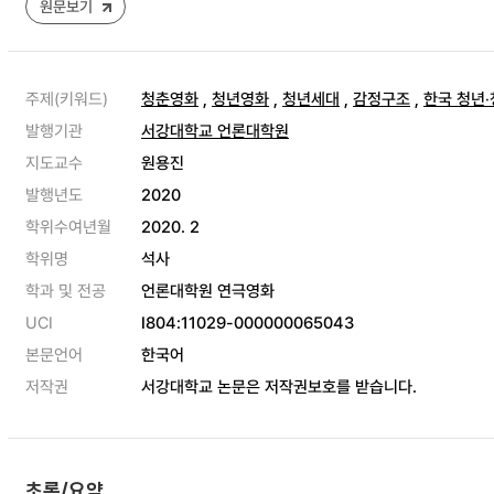
원문보기
주제(키워드)
청춘영화
,
청년영화
,
청년세대
,
감정구조
,
한국 청년
발행기관
서강대학교 언론대학원
지도교수
원용진
발행년도
2020
학위수여년월
2020. 2
학위명
석사
학과 및 전공
언론대학원 연극영화
UCI
I804:11029-000000065043
본문언어
한국어
저작권
서강대학교 논문은 저작권보호를 받습니다.
초록/요약