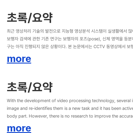
초록/요약
최근 영상처리 기술의 발전으로 지능형 영상분석 시스템이 실생활에서 많이 사
보행자 검색에 관한 기존 연구는 보행자의 포즈(pose), 신체 영역을 
구는 아직 진행되지 않은 상황이다. 본 논문에서는 CCTV 동영상에서 보
별에 대한 특징 벡터와 패션 속성 특징 벡터를 어텐션 메커니즘 기반의 융
more
에 대한 학습 및 검증을 위해 보행자 검색 연구 데이터인 CUHK-SYSU D
을 때 가장 높은 성능이 나온 것을 보였으며, 각각 CUHK-SYSU Dataset
0.5%의 성능이 향상되었다.
초록/요약
With the development of video processing technology, several int
image and re-identifies them is a new task and it has been activ
body part. However, there is no research to improve the accuracy
propose a method to using CNN-based fashion information featu
more
method, we fuse with attention mechanism and re-ranking the ext