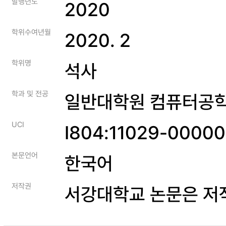
발행년도
2020
학위수여년월
2020. 2
학위명
석사
학과 및 전공
일반대학원 컴퓨터공
UCI
I804:11029-0000
본문언어
한국어
저작권
서강대학교 논문은 저