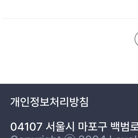
used to increase the value of the feature in pedestrian’s clo
fusion with attention mechanism. For CUHK-SYSU Dataset [1], 
개인정보처리방침
04107 서울시 마포구 백범