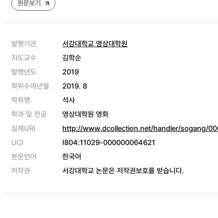
원문보기
발행기관
서강대학교 영상대학원
지도교수
김학순
발행년도
2019
학위수여년월
2019. 8
학위명
석사
학과 및 전공
영상대학원 영화
실제URI
http://www.dcollection.net/handler/sogang/
UCI
I804:11029-000000064621
본문언어
한국어
저작권
서강대학교 논문은 저작권보호를 받습니다.