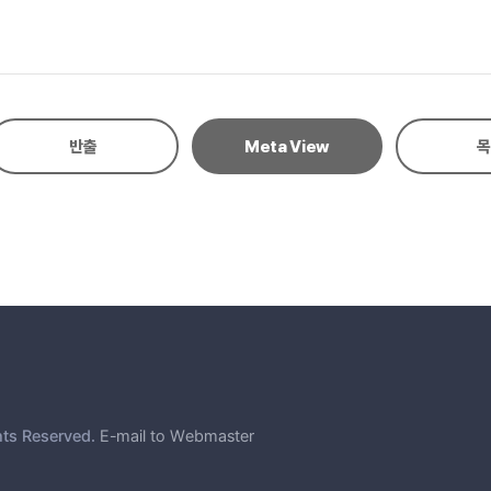
반출
Meta View
목
hts Reserved.
E-mail to Webmaster