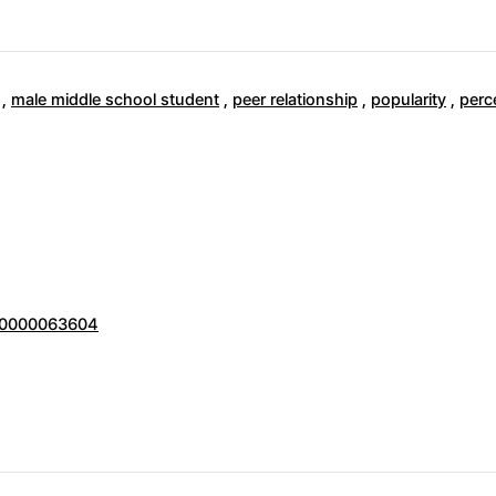
,
male middle school student
,
peer relationship
,
popularity
,
perc
000000063604