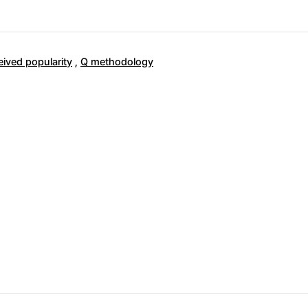
eived popularity
,
Q methodology