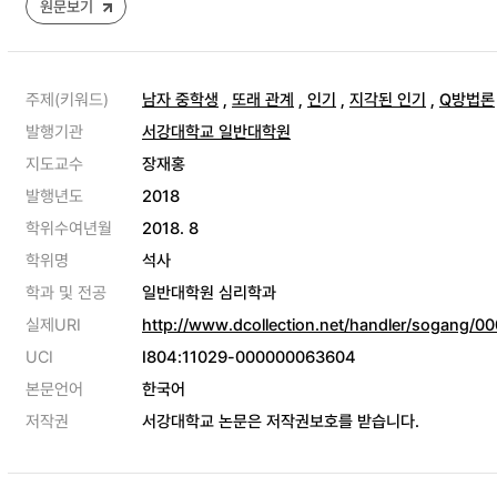
원문보기
주제(키워드)
남자 중학생
,
또래 관계
,
인기
,
지각된 인기
,
Q방법론
발행기관
서강대학교 일반대학원
지도교수
장재홍
발행년도
2018
학위수여년월
2018. 8
학위명
석사
학과 및 전공
일반대학원 심리학과
실제URI
http://www.dcollection.net/handler/sogang/
UCI
I804:11029-000000063604
본문언어
한국어
저작권
서강대학교 논문은 저작권보호를 받습니다.