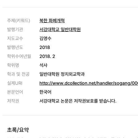
주제(키워드)
북한 화폐개혁
발행기관
서강대학교 일반대학원
지도교수
김영수
발행년도
2018
학위수여년월
2018. 2
학위명
석사
학과 및 전공
일반대학원 정치외교학과
실제URI
http://www.dcollection.net/handler/sogang/
본문언어
한국어
저작권
서강대학교 논문은 저작권보호를 받습니다.
초록/요약