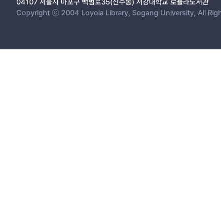
04107 서울시 마포구 백범로35(신수동) 서강대학교 로욜라도서관
Copyright ⓒ 2004 Loyola Library, Sogang University, All Rig