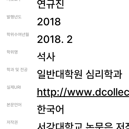
연규진
발행년도
2018
학위수여년월
2018. 2
학위명
석사
학과 및 전공
일반대학원 심리학과
실제URI
http://www.dcolle
본문언어
한국어
저작권
서강대학교 논문은 저