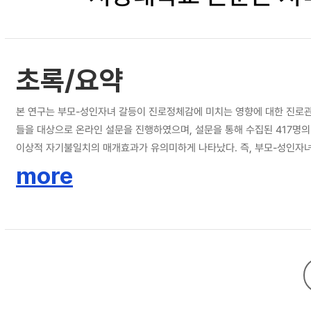
초록/요약
본 연구는 부모-성인자녀 갈등이 진로정체감에 미치는 영향에 대한 진로관
들을 대상으로 온라인 설문을 진행하였으며, 설문을 통해 수집된 417명의 자료를 SPSS Process Macro로 분석하였다. 본 연구의 주요 
이상적 자기불일치의 매개효과가 유의미하게 나타났다. 즉, 부모-성인자녀
대한 답변을 CQR-M 방법으로 분석하여 3개 영역과 21개 범주가 도출되었다.
more
업, 직장 종류, 직장 특성)’, ‘관계 요인(가족, 결혼/연애, 대인관계, 타인과 비교)’으로 구성되었다. 종합하면, 한국 20대 청년들은 부모와의 갈등을 경험할수록 진로정체감이 감
일치를 심화시키고 진로관련 의무적·이상적 자기불일치는 진로정체감 형성에
능성을 제시하였고, 본 연구의 제한점과 후속 연구를 위한 제언을 논의하