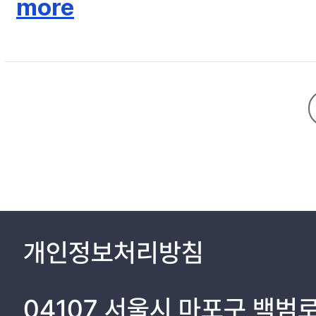
more
electro-catalysts and morphology modification. The researches
proposed to improve the performance of the PEC cell, such as a Z-scheme s
combining two photoelectrodes, the PV-PEC system applying photo
system, n-type TiO2 semiconductor, p-type InP semicondutor c
electro-catalyst, Pt was used as photoanode, cathode, respective
characteristics.
개인정보처리방침
04107 서울시 마포구 백범