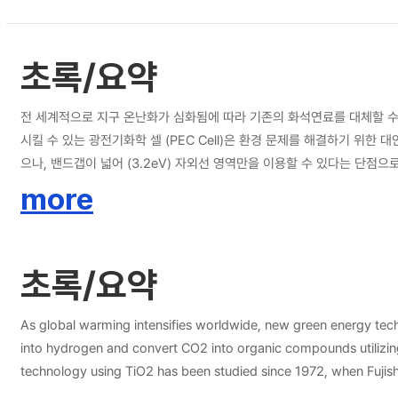
초록/요약
전 세계적으로 지구 온난화가 심화됨에 따라 기존의 화석연료를 대체할 수
시킬 수 있는 광전기화학 셀 (PEC Cell)은 환경 문제를 해결하기 위한 대안
으나, 밴드갭이 넓어 (3.2eV) 자외선 영역만을 이용할 수 있다는 단점
밴드갭이 좁은 WO3, Fe2O3 등의 반도체를 이용한 연구도 진행되었다. 최근에는 두 개의 
more
Z-scheme system과 태양전지를 적용한 PV-PEC system을 이용
선 N-type 반도체인 TiO2를 사용하였으며 Photocathode로는 P-typ
로는 Pt을, 전기 에너지 공급원으로는 페로브스카이트 태양전지와 유기 
초록/요약
As global warming intensifies worldwide, new green energy techn
into hydrogen and convert CO2 into organic compounds utilizing 
technology using TiO2 has been studied since 1972, when Fujishm
limited by its large band gap (3.2eV) that can only absorb in t