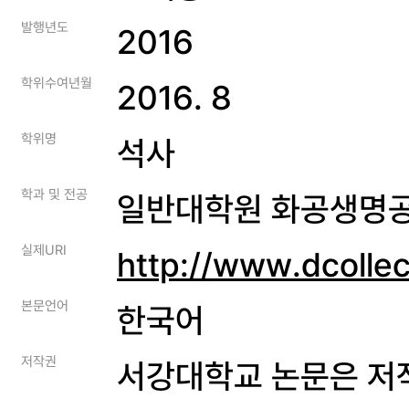
발행년도
2016
학위수여년월
2016. 8
학위명
석사
학과 및 전공
일반대학원 화공생명
실제URI
http://www.dcolle
본문언어
한국어
저작권
서강대학교 논문은 저