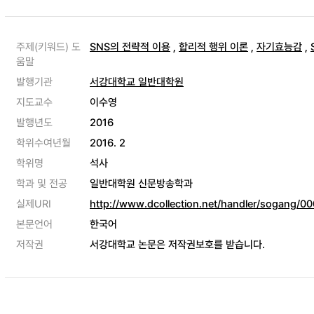
주제(키워드) 도
SNS의 전략적 이용
,
합리적 행위 이론
,
자기효능감
,
움말
발행기관
서강대학교 일반대학원
지도교수
이수영
발행년도
2016
학위수여년월
2016. 2
학위명
석사
학과 및 전공
일반대학원 신문방송학과
실제URI
http://www.dcollection.net/handler/sogang/
본문언어
한국어
저작권
서강대학교 논문은 저작권보호를 받습니다.