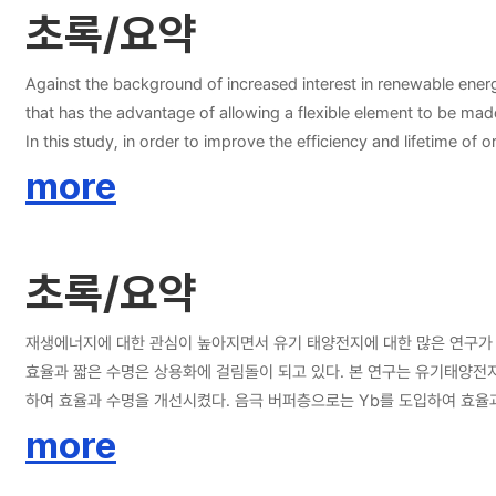
초록/요약
Against the background of increased interest in renewable ene
that has the advantage of allowing a flexible element to be mad
In this study, in order to improve the efficiency and lifetime o
PSS, improved efficiency and lifetime, as did the introduction o
more
demonstrated the feasibility of transparent organic solar cells. 
photovoltaics were thoroughly analyzed. WO3 introduced into the
devices. Yb introduced into the cathode buffer layer yielded a
초록/요약
used as a transparent electrode with a high transmittance of su
organic photovoltaics, dramatically improving efficiency and redu
as an alternative, a study used a perovskite material to replace 
재생에너지에 대한 관심이 높아지면서 유기 태양전지에 대한 많은 연구가 
transparent electrode, as proposed in this thesis, are expected to
효율과 짧은 수명은 상용화에 걸림돌이 되고 있다. 본 연구는 유기태양전
하여 효율과 수명을 개선시켰다. 음극 버퍼층으로는 Yb를 도입하여 효율과
spectroscopy를 이용하여 dark 상태와 light 상태에서 carrier 특성을 파악하여 각 유기 태양전지의 소자 특성을 심도
more
었다. 음극 버퍼층으로 도입한 Yb는 기존 소자 대비 20% 광전환 효율 상
있었다. 이러한 전극 버퍼층은 유기태양전지가 가지는 낮은 효율과 짧은 수