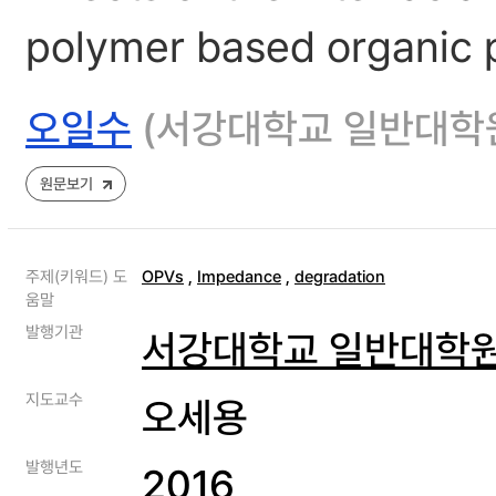
polymer based organic p
오일수
(서강대학교 일반대학
원문보기
주제(키워드) 도
OPVs
,
Impedance
,
degradation
움말
발행기관
서강대학교 일반대학
지도교수
오세용
발행년도
2016