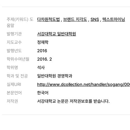
주제(키워드) 도
다차원척도법
,
브랜드 지각도
,
SNS
,
텍스트마이닝
움말
발행기관
서강대학교 일반대학원
지도교수
정재학
발행년도
2016
학위수여년월
2016. 2
학위명
석사
학과 및 전공
일반대학원 경영학과
실제URI
http://www.dcollection.net/handler/sogang/
본문언어
한국어
저작권
서강대학교 논문은 저작권보호를 받습니다.