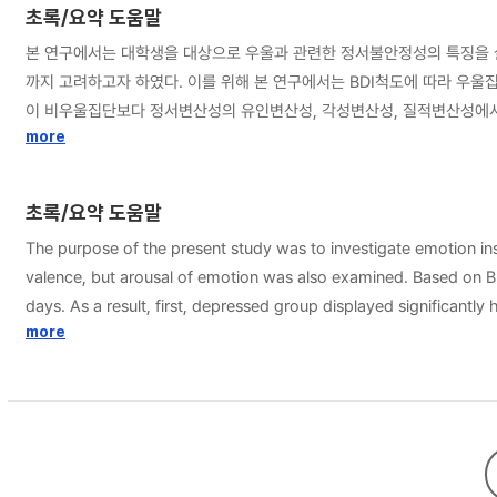
초록/요약 도움말
본 연구에서는 대학생을 대상으로 우울과 관련한 정서불안정성의 특징을 살펴
까지 고려하고자 하였다. 이를 위해 본 연구에서는 BDI척도에 따라 우울집단(2
이 비우울집단보다 정서변산성의 유인변산성, 각성변산성, 질적변산성에서
않았다. 셋째, 우울집단은 비우울 집단보다 유인차원과 각성차원에서 모
more
따른 정서불안정을 논의하고, 연구의 제한점 및 후속연구의 방향을 제안하
초록/요약 도움말
The purpose of the present study was to investigate emotion inst
valence, but arousal of emotion was also examined. Based on B
days. As a result, first, depressed group displayed significantly
was no group difference in pulse. Also, there was no significant 
more
square successive difference in valence and activation, compared
emotional valence and activation. Limitations of the present study