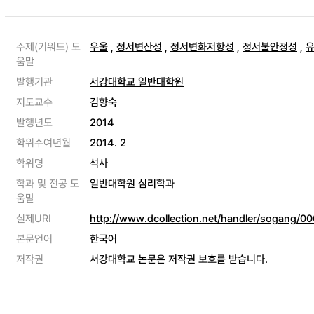
주제(키워드) 도
우울
,
정서변산성
,
정서변화저항성
,
정서불안정성
,
움말
발행기관
서강대학교 일반대학원
지도교수
김향숙
발행년도
2014
학위수여년월
2014. 2
학위명
석사
학과 및 전공 도
일반대학원 심리학과
움말
실제URI
http://www.dcollection.net/handler/sogang/
본문언어
한국어
저작권
서강대학교 논문은 저작권 보호를 받습니다.