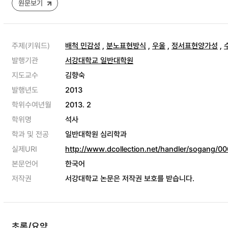
원문보기
주제(키워드)
배척 민감성
,
분노표현방식
,
우울
,
정서표현양가성
,
발행기관
서강대학교 일반대학원
지도교수
김향숙
발행년도
2013
학위수여년월
2013. 2
학위명
석사
학과 및 전공
일반대학원 심리학과
실제URI
http://www.dcollection.net/handler/sogang/
본문언어
한국어
저작권
서강대학교 논문은 저작권 보호를 받습니다.
초록/요약