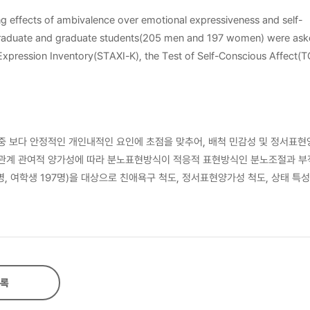
ting effects of ambivalence over emotional expressiveness and self-
 Expression Inventory(STAXI-K), the Test of Self-Conscious Affect
der to evaluate the suitability of the research model, the goodness
 between sensitivity to rejection and anger-in was partially mediat
p focused ambivalence. Second, the relation between anger-in and
중 보다 안정적인 개인내적인 요인에 초점을 맞추어, 배척 민감성 및 정서표현
resent study and
 관계 관여적 양가성에 따라 분노표현방식이 적응적 표현방식인 분노조절과 부
, 여학생 197명)을 대상으로 친애욕구 척도, 정서표현양가성 척도, 상태 특성
계 관여적 양가성에 의해 완전 매개되는 것으로 나타났다. 즉, 배척 민감성은
향을 미친다. 또한 분노억압과 우울의 관계에서 수치심의 매개효과도 유의미한 
는 점에서 의의가 있다. 마지막으로 본 연구의 제한점과 후속 연구의 방향에 
록