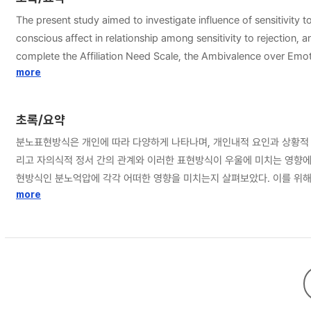
The present study aimed to investigate influence of sensitivity 
conscious affect in relationship among sensitivity to rejection, anger expression style and depression. For this purpose, 40
complete the Affiliation Need Scale, the Ambivalence over Emot
3) and the Beck Depression Inventory(BDI-2). Data analysis was 
more
was checked with χ2, NFI, CFI, TLI and RMSEA. Sobel test was used to verify the significance of the mediating eff
rejection and anger expression style was mediated by ambivalenc
초록/요약
self defensive ambivalence. Also, the relation between sensitiv
분노표현방식은 개인에 따라 다양하게 나타나며, 개인내적 요인과 상황적 
depression was partially mediated by shame. In other words, anger-in not only affected 
리고 자의식적 정서 간의 관계와 이러한 표현방식이 우울에 미치는 영향
suggestions for future researches were discussed.
현방식인 분노억압에 각각 어떠한 영향을 미치는지 살펴보았다. 이를 위해, 
현 척도, 벡의 우울 척도, 자의식적 정서 척도를 실시하였다. 배척 민감성과 분노표현방식 및 우울 간의 관계에서 정서표현양가성과 수치심의 매개효과를 검증하기 위해 구조방정식 모형 분석을 한 결과, 정서표현양가성과 수치심의 매개 모
more
형이 적합한 것으로 나타났다. 구체적으로 배척 민감성은 분노억압과의 관
압에 직접적으로 영향을 끼칠 뿐 아니라 자기 방어적 양가성을 통해 간접
타났다. 즉, 분노억압은 우울에 직접적인 영향을 끼칠 뿐 아니라 수치심을 매개로 하여 간접적으로도 영향을 미친다. 이와 같은 연구 결과는 부적
적 요인의 영향을 밝히고 이후 우울 등의 부적응적 지표와의 관계를 밝히
하였다.