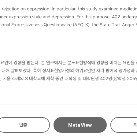
to rejection on depression. In particular, this study examined media
2 undergraduate and graduate students(205 men and 197 women) were asked to
ional Expressiveness Questionnaire (AEQ-K), the State Trait Anger
done by structural equation modeling using Amos 18.0 program. In or
ect. The results of the present study were as follows. Frist, the relation between sensitivity to
e over emotional expressiveness. To put it concretely, the relation
ity to rejection and anger-control was fully mediated by relationshi
요인에 영향을 받는다. 본 연구에서는 분노표현방식에 영향을 미치는 요인들 
depression directly, but also indirectly through shame. Implications and limitations of the p
에 대해 살펴보았다. 특히 정서표현양가성의 하위요인인 자기 방어적 양가성과
서울 소재의 S 대학교에 재학 중인 대학생 및 대학원생 402명(남학생 205명
계에서 자기 방어적 양가성에 의해 부분 매개되며, 분노조절과의 관계에서는 관
적으로 영향을 미치며, 관계 관여적 양가성을 통해 간접적으로 분노조절에 영
응적 분노표현방식인 분노억압의 사용에 기저하는 배척민감성과 정서표현양가성 등의 개인내
므로 이와 관련된 어려움을 겪는 개인들에 대해 통합적인 이해의 틀을 제공했다
반출
Meta View
목