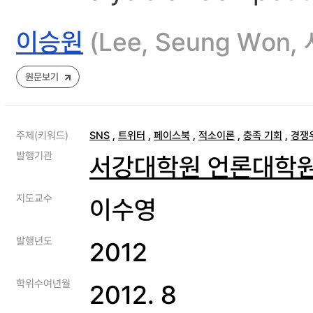
이승원
(Lee, Seung W
원문보기
주제(키워드)
SNS
,
트위터
,
페이스북
,
적소이론
,
충족 기회
,
경쟁
발행기관
서강대학원 언론대학
지도교수
이수영
발행년도
2012
학위수여년월
2012. 8