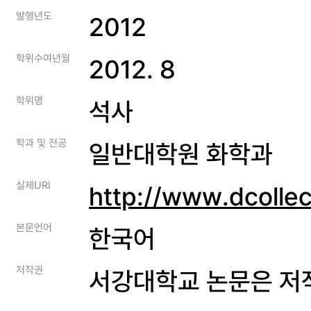
발행년도
2012
학위수여년월
2012. 8
학위명
석사
학과 및 전공
일반대학원 화학과
실제URI
http://www.dcolle
본문언어
한국어
저작권
서강대학교 논문은 저