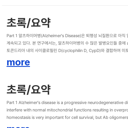
초록/요약
Part 1 알츠하이머병(Alzheimer’s Disease)은 퇴행성 뇌질
계속되고 있다. 본 연구에서는, 알츠하이머병의 수 많은 발병요인들 중에 amyloid beta(A&#61538;)에 중점을 두고, A&#61538;의 주요 타겟이 되는 뇌 세포 속의 미토콘드리아와의 연관성에 대해 연구하였다. 축적된 A&#61538;가 미
토콘드리아 내의 사이클로필린 D(cyclophilin D, CypD)와 결합하여 미토
게 하여 미토콘드리아의 구조 파괴를 야기시켜 종국에는 세포 손상과 사멸을 일으킨다고 알려져 있다. 그러므로, mPTP의 형성을 막는 CypD 저해제의 개발로 인해 
more
계를 늦출 수 있을 것이라고 예상하고 본 연구를 수행하였다. 본 연구에서는 CypD와 구조적 동일성이 90% 이상인 CypA의 저해제로 알려진 피리딜-유레아(pyridyl-urea) 구조를 기본 골격으로 다양한 유도체 총 27개를 합성하였다. 합
성한 화합물들의 생물학적 활성은 JC-1 검정과 ATP 검정, MTT 검정을 
을 회복시키며 세포 독성이 없는 것으로 나타나, 앞으로 보다 다양한 구조활성 상관관계 연구를 통해 알츠하이머 병 치료제의
초록/요약
질 끌며 걷기, 굽은 자세와 같은 파킨슨 증상들을 특징으로 하는 진행형 
모니아 그리고 과산화수소를 생성한다. 파킨슨병을 가진 환자의 뇌 속에 과도하게 축적된 MAO-B가 활성이 되어 암모니아와 과산화수소가 뇌 속에 축적이 되면 이것이 세포 독성을 나타내어 신경세포의 사멸을 초래하게 되는 것이다.
MAO-B에 의해서 뇌 속의 도파민의 농도가 감소하고 이를 통해 궁극적으로는 신경세포가 파괴되어 파킨슨 병과 같은 질병이
Part 1 Alzheimer’s disease is a progressive neurodegenerative d
소를 막고 이차적인 세포사멸을 막을 수가 있을 것이라는 가정을 세워 선
interfere with normal mitochondrial functions resulting in over
해제로 알려진 셀레길린(selegiline)과 함께 생물학적 활성실험을 수행하였다. 그 결과 7개의 화합물의 IC50 값이 수 십 nM 수준으로 좋은 활성을 나타내었고, 그 중 KDDG00286, KDDG00285, KDDG00287 이 각각 7.
homeostasis is very important for cell survival, but Ab oligomer
와 8.7nM로 셀레길린(IC50 = 9.7nM)과 비슷한 활성을 나타내는 것을 확인 할 수 있었다. 또한 이 화합물이 MAO-B에만 선택성을 가지는지 MAO-A에 대한 활성을 확인해본 결과 MAO
cytosolic molecules in to the mitochondrial matrix, increases th