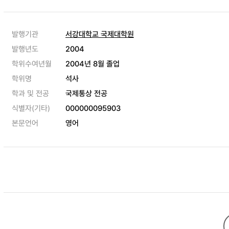
발행기관
서강대학교 국제대학원
발행년도
2004
학위수여년월
2004년 8월 졸업
학위명
석사
학과 및 전공
국제통상 전공
식별자(기타)
000000095903
본문언어
영어