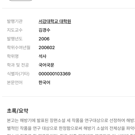
발행기관
서강대학교 대학원
지도교수
김경수
발행년도
2006
학위수여년월
200602
학위명
석사
학과 및 전공
국어국문
식별자(기타)
000000103369
본문언어
한국어
초록/요약
본고는 해방기에 발표된 장편소설 세 작품을 연구대상으로 선정하여 해방기
별적인 작품을 연구 대상으로 한정함으로써 해방기 소설의 전체상을 파악하