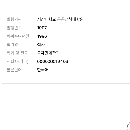
발행기관
서강대학교 공공정책대학원
발행년도
1997
학위수여년월
1996
학위명
석사
학과 및 전공
국제관계학과
식별자(기타)
000000019409
본문언어
한국어