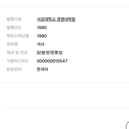
발행기관
서강대학교 경영대학원
발행년도
1990
학위수여년월
1990
학위명
석사
학과 및 전공
財務管理專攻
식별자(기타)
000000015547
본문언어
한국어