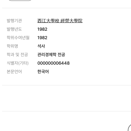
발행기관
西江大學校 經營大學院
발행년도
1982
학위수여년월
1982
학위명
석사
학과 및 전공
관리경제학 전공
식별자(기타)
000000006448
본문언어
한국어