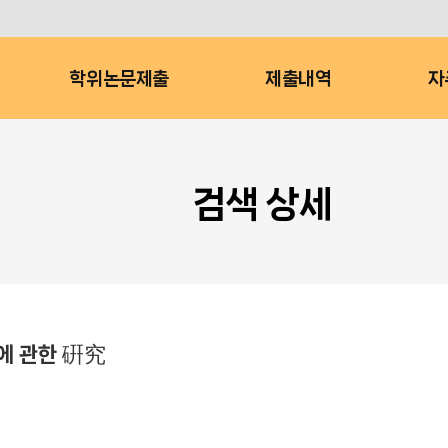
학위논문제출
제출내역
자
검색 상세
 관한 硏究