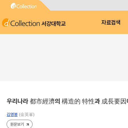
서강대학교
자료검색
우리나라 都市經濟의 構造的 特性과 成長要因에
김영봉
(金英峯)
원문보기