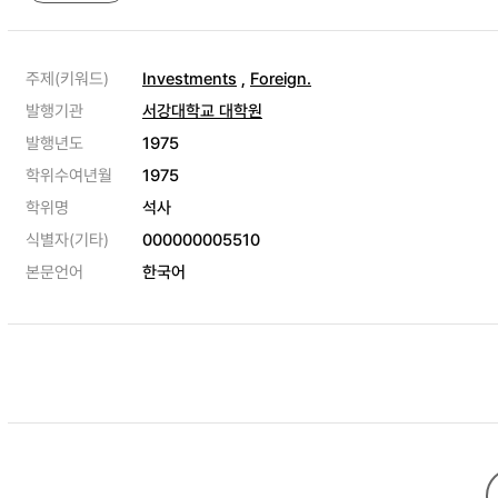
주제(키워드)
Investments
,
Foreign.
발행기관
서강대학교 대학원
발행년도
1975
학위수여년월
1975
학위명
석사
식별자(기타)
000000005510
본문언어
한국어